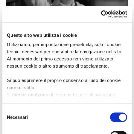
Questo sito web utilizza i cookie
Utilizziamo, per impostazione predefinita, solo i cookie
tecnici necessari per consentire la navigazione nel sito.
Al momento del primo accesso non viene utilizzato
nessun cookie o altro strumento di tracciamento.
Si può esprimere il proprio consenso all’uso dei cookie
riportati sotto:
1.
cookie analytics
di terza parte per l’elaborazione
Obiettivo
Donati
Rimanenti
statistica delle scelte effettuate e per migliorare
10.000 €
625 €
0 gg
l’esperienza d’uso del sito
Selezione
2.
cookie di marketing
di terza parte per tracciare le
Necessari
del
6%
scelte effettuate sul sito web e presentare annunci
consenso
pubblicitari che siano rilevanti e coinvolgenti per il singolo