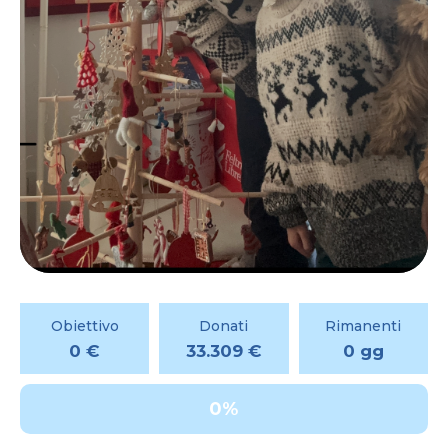
Obiettivo
Donati
Rimanenti
0 €
33.309 €
0 gg
0%