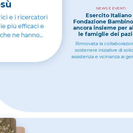
esù
NEWS E EVENTI
Esercito Italiano
ici e i ricercatori
Fondazione Bambino
e più efficaci e
ancora insieme per a
le famiglie dei pazi
i che ne hanno
Rinnovata la collaborazio
sostenere iniziative di soli
assistenza e vicinanza ai gen
bambini ricoverati. Il 9 apr
primo evento: un concert
"Nuvola"