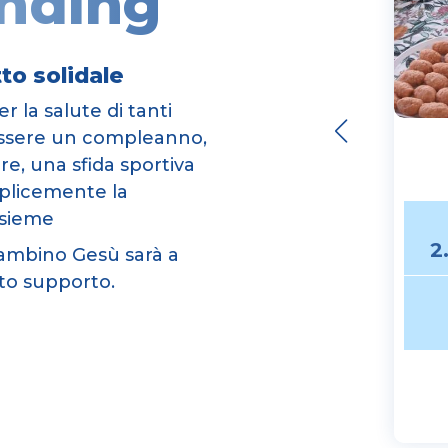
nding
to solidale
r la salute di tanti
essere un compleanno,
e, una sfida sportiva
plicemente la
nsieme
2
Bambino Gesù sarà a
sto supporto.