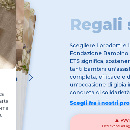
Regali 
Scegliere i prodotti e 
Fondazione Bambino
ETS significa, sostener
tanti bambini un'assi
ata Linea
o Linea Prim
 Linea
 Linea
completa, efficace e d
a
M
e
un'occasione di gioia 
di facile
di facile
 elementi, la
ato, biglietto
 una delle
i che ti
ta, di piantarla e
 elementi..
e elementi.
cile
concreta di solidarietà
ta
menti..
m
m
ntagliato
arta
Scegli fra i nostri pr
usa.
come
zi
zi
 Cm.
i confetti
 fiori.
.
i
AVVI
zi
Lieti eventi ad a