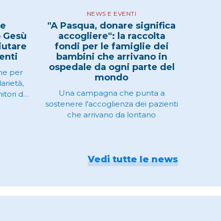
NEWS E EVENTI
 e
"A Pasqua, donare significa
 Gesù
accogliere": la raccolta
iutare
fondi per le famiglie dei
enti
bambini che arrivano in
ospedale da ogni parte del
ne per
mondo
darietà,
Una campagna che punta a
itori dei
sostenere l'accoglienza dei pazienti
ile il
che arrivano da lontano
o alla
Vedi tutte le news