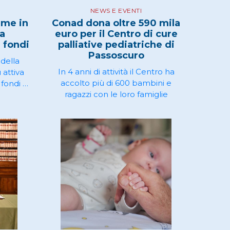
NEWS E EVENTI
mme in
Conad dona oltre 590 mila
la
euro per il Centro di cure
 fondi
palliative pediatriche di
Passoscuro
 della
In 4 anni di attività il Centro ha
attiva
accolto più di 600 bambini e
fondi a
ragazzi con le loro famiglie
he sono
ati, per
hanno