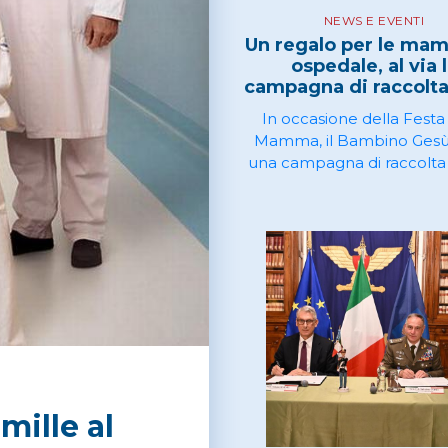
NEWS E EVENTI
Un regalo per le ma
ospedale, al via 
campagna di raccolta
In occasione della Festa
Mamma, il Bambino Gesù 
una campagna di raccolta 
favore di tutte le donne c
accanto ai loro figli ricover
ricevere le cure di cui 
bisogno
mille al