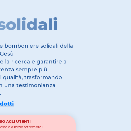
solidali
le bomboniere solidali della
 Gesù
e la ricerca e garantire a
stenza sempre più
i qualità, trasformando
in una testimonianza
.
odotti
SO AGLI UTENTI
gosto o a inizio settembre?