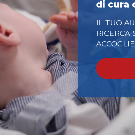
di cura
IL TUO A
RICERCA 
ACCOGLI