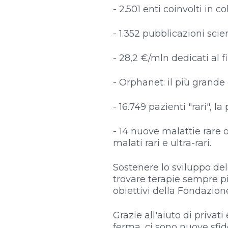
- 2.501 enti coinvolti in c
- 1.352 pubblicazioni scien
- 28,2 €/mln dedicati al f
- Orphanet: il più grande
- 16.749 pazienti "rari", la
- 14 nuove malattie rare o
malati rari e ultra-rari.
Sostenere lo sviluppo dell
trovare terapie sempre pi
obiettivi della Fondazion
Grazie all'aiuto di privati
ferma, ci sono nuove sfide