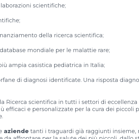
ollaborazioni scientifiche;
tifiche;
inanziamento della ricerca scientifica;
 database mondiale per le malattie rare;
 più ampia casistica pediatrica in Italia;
rfane di diagnosi identificate. Una risposta diagnos
a Ricerca scientifica in tutti i settori di eccellenz
ù efficaci e personalizzate per la cura dei piccoli 
e.
 e
aziende
tanti i traguardi già raggiunti insieme,
 da affrontare per la salute dei più piccoli, dallo s