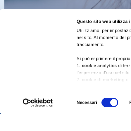
Questo sito web utilizza i
Utilizziamo, per impostazio
nel sito. Al momento del p
tracciamento.
Si può esprimere il proprio
1.
cookie analytics
di ter
l’esperienza d’uso del sito
2.
cookie di marketing
di 
pubblicitari che siano rilev
Home
Contatti
Newsletter
inserzionisti di terze parti
Selezione
Necessari
del
Per maggiori informazioni 
consenso
la
cookie policy
con indic
È possibile, in ogni momen