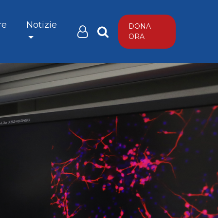
re
Notizie
DONA
ORA