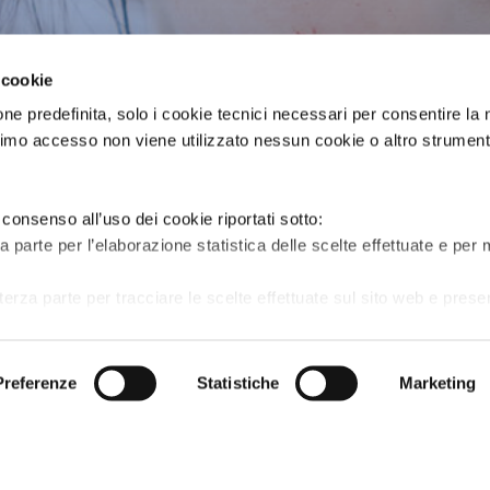
 cookie
ne predefinita, solo i cookie tecnici necessari per consentire la
rimo accesso non viene utilizzato nessun cookie o altro strument
 consenso all’uso dei cookie riportati sotto:
za parte per l’elaborazione statistica delle scelte effettuate e per 
terza parte per tracciare le scelte effettuate sul sito web e pres
anti e coinvolgenti per il singolo utente e quindi di maggior valore 
Privacy
Cookies
Gestione cookie
Accessibil
Preferenze
Statistiche
Marketing
è possibile consultare la
privacy policy
contenente l’informativ
azioni più dettagliate sui cookie che utilizziamo.
to, gestire le preferenze di scelta sui cookie cliccando su
widg