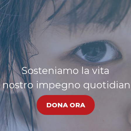
Sosteniamo la vita
l nostro impegno quotidia
DONA ORA