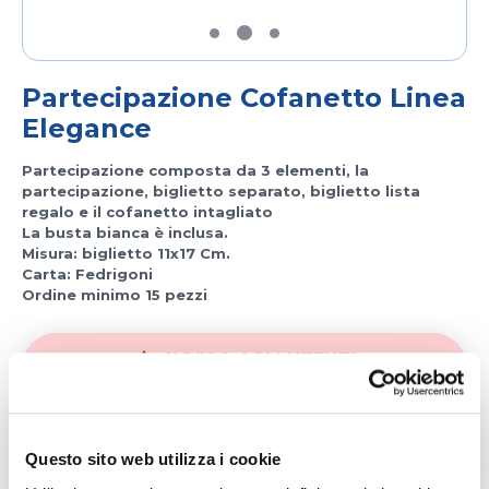
Partecipazione Cofanetto Linea
Elegance
Partecipazione composta da 3 elementi, la
partecipazione, biglietto separato, biglietto lista
regalo e il cofanetto intagliato
La busta bianca è inclusa.
Misura: biglietto 11x17 Cm.
Carta: Fedrigoni
Ordine minimo 15 pezzi
AVVISO AGLI UTENTI
Lieti eventi ad agosto o a inizio settembre?
Ordina le bomboniere entro il 31 luglio.
Ci prenderemo cura degli ordini ricevuti dal 1°
Questo sito web utilizza i cookie
al 31 agosto a partire dal 1° settembre.