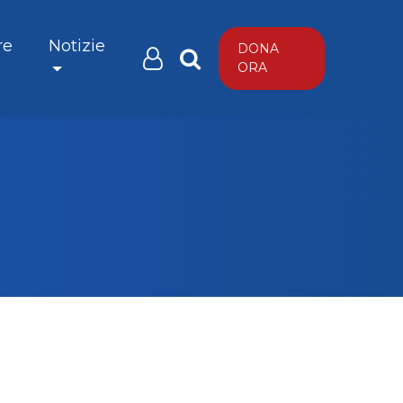
re
Notizie
DONA
ORA