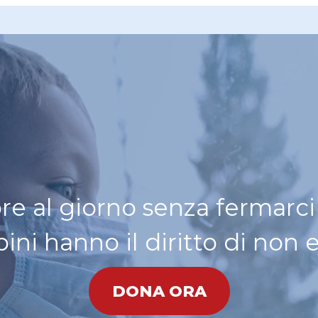
re al giorno senza fermarc
ni hanno il diritto di non 
DONA ORA