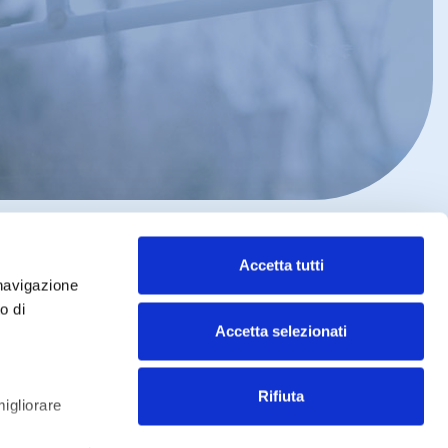
Accetta tutti
 navigazione
o di
Accetta selezionati
ità digitale
Credits
Select Language
▼
Rifiuta
migliorare