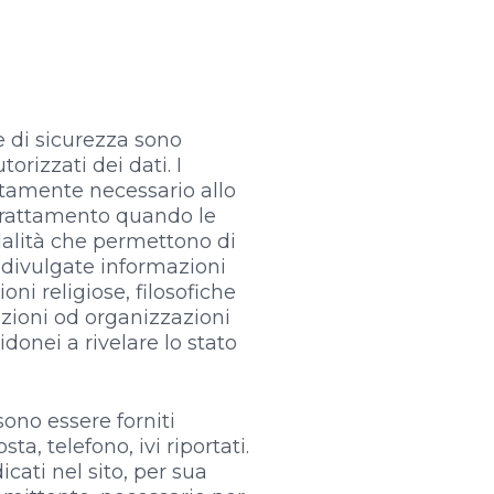
e di sicurezza sono
torizzati dei dati. I
ettamente necessario allo
l trattamento quando le
dalità che permettono di
é divulgate informazioni
oni religiose, filosofiche
iazioni od organizzazioni
 idonei a rivelare lo stato
ssono essere forniti
a, telefono, ivi riportati.
dicati nel sito, per sua