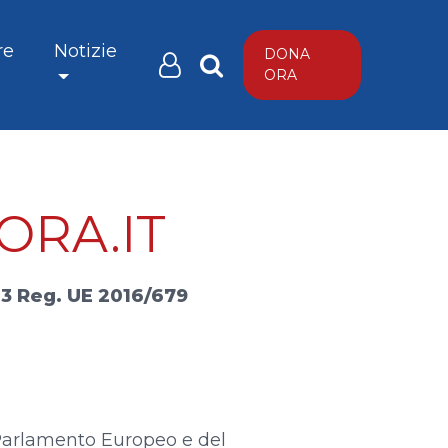
re
Notizie
DONA
ORA
ORA.IT
 13 Reg. UE 2016/679
l Parlamento Europeo e del