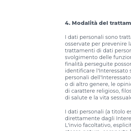
4. Modalità del trattam
I dati personali sono tra
osservate per prevenire la 
trattamenti di dati person
svolgimento delle funzion
finalità perseguite poss
identificare l'Interessat
personali dell'Interessato 
o di altro genere, le opin
di carattere religioso, fil
di salute e la vita sessual
I dati personali (a titolo 
direttamente dagli Interes
L'invio facoltativo, esplic