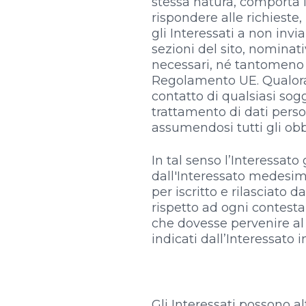
stessa natura, comporta l
rispondere alle richieste,
gli Interessati a non invi
sezioni del sito, nominati
necessari, né tantomeno d
Regolamento UE. Qualora l
contatto di qualsiasi sog
trattamento di dati perso
assumendosi tutti gli obb
In tal senso l’Interessato
dall'Interessato medesi
per iscritto e rilasciato 
rispetto ad ogni contesta
che dovesse pervenire al 
indicati dall’Interessato 
Gli Interessati possono altr