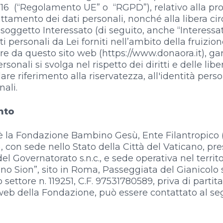
2016 (“Regolamento UE” o “RGPD”), relativo alla pr
attamento dei dati personali, nonché alla libera circ
 soggetto Interessato (di seguito, anche “Interessa
 personali da Lei forniti nell’ambito della fruizione
ire da questo sito web (https://www.donaora.it), ga
ersonali si svolga nel rispetto dei diritti e delle l
are riferimento alla riservatezza, all'identità person
nali.
nto
 è la Fondazione Bambino Gesù, Ente Filantropico 
, con sede nello Stato della Città del Vaticano, pre
el Governatorato s.n.c., e sede operativa nel territ
illino Sion”, sito in Roma, Passeggiata del Gianicolo s.
ettore n. 119251, C.F. 97531780589, priva di partita I
to web della Fondazione, può essere contattato al se