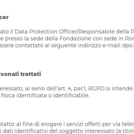
cer
to il Data Protection Officer/Responsabile della P
ile presso la sede della Fondazione con sede in R
essere contattato al seguente indirizzo e-mail: dp
sonali trattati
teressato, ai sensi dell’art. 4, par.1, RGPD si inten
sica identificata o identificabile.
ntatto: al fine di erogare i servizi offerti per via 
 dati identificativi del soggetto interessato (a tit