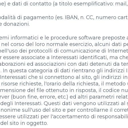
 e dati di contatto (a titolo esemplificativo: mail,
dalità di pagamento (es. IBAN, n. CC, numero car
le donazioni.
stemi informatici e le procedure software preposte
nel corso del loro normale esercizio, alcuni dati pe
ell'uso dei protocolli di comunicazione di Internet.
 essere associate a Interessati identificati, ma ch
aborazioni ed associazioni con dati detenuti da ter
i. In questa categoria di dati rientrano gli indirizz
Interessati che si connettono al sito, gli indirizzi
risorse richieste, l'orario della richiesta, il metodo
 dimensione del file ottenuto in risposta, il codice 
ver (buon fine, errore, etc.) ed altri parametri rela
egli Interessati. Questi dati vengono utilizzati al s
nonime sull'uso del sito e per controllarne il corr
ssere utilizzati per l'accertamento di responsabili
del sito in oggetto.