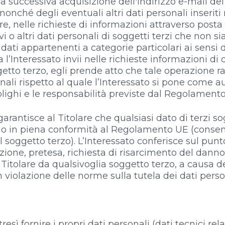
a successiva acquisizione dell'indirizzo e-mail de
 nonché degli eventuali altri dati personali inserit
are, nelle richieste di informazioni attraverso posta 
vi o altri dati personali di soggetti terzi che non 
ati appartenenti a categorie particolari ai sensi de
’Interessato invii nelle richieste informazioni di d
getto terzo, egli prende atto che tale operazione 
nali rispetto al quale l’Interessato si pone come a
lighi e le responsabilità previste dal Regolament
 garantisce al Titolare che qualsiasi dato di terzi s
mo in piena conformità al Regolamento UE (cons
dal soggetto terzo). L’Interessato conferisce sul p
zione, pretesa, richiesta di risarcimento del danno
Titolare da qualsivoglia soggetto terzo, a causa d
in violazione delle norme sulla tutela dei dati perso
esì fornire i propri dati personali (dati tecnici relat