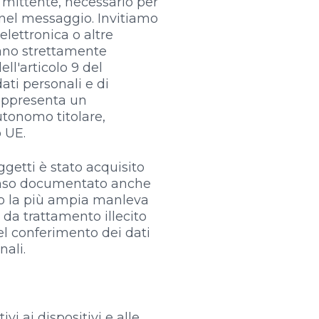
l mittente, necessario per
i nel messaggio. Invitiamo
elettronica o altre
siano strettamente
ll'articolo 9 del
ati personali e di
rappresenta un
utonomo titolare,
o UE.
oggetti è stato acquisito
enso documentato anche
unto la più ampia manleva
 da trattamento illecito
el conferimento dei dati
nali.
ivi ai dispositivi e alle