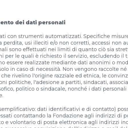
ento dei dati personali​
ttati con strumenti automatizzati. Specifiche misur
perdita, usi illeciti e/o non corretti, accessi non au
ali sono effettuati nei limiti di quanto ciò sia str
i per le quali è richiesto il servizio, escludendo i
ono essere realizzate mediante dati anonimi o mo
o solo in caso di necessità. Non vengono raccolte n
che rivelino l'origine razziale ed etnica, le convinzi
ioni politiche, l'adesione a partiti, sindacati, assoc
osofico, politico o sindacale, nonché i dati personali
e.
esemplificativo: dati identificativi e di contatto) po
sati contattando la Fondazione agli indirizzi di post
ito e volontario di posta elettronica agli indirizzi in