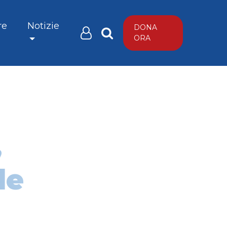
re
Notizie
DONA
ORA
,
le