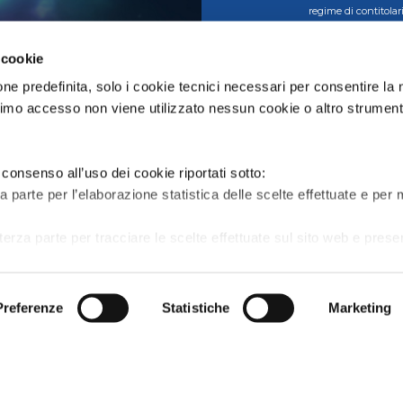
regime di contitolari
tramite strumenti au
informativa o di sen
della Fondazione Ba
 cookie
sostegno della missio
scientifiche, social
ne predefinita, solo i cookie tecnici necessari per consentire la
consultare la
Privac
rimo accesso non viene utilizzato nessun cookie o altro strument
 consenso all’uso dei cookie riportati sotto:
za parte per l’elaborazione statistica delle scelte effettuate e per 
terza parte per tracciare le scelte effettuate sul sito web e pres
anti e coinvolgenti per il singolo utente e quindi di maggior valore 
Privacy
Cookies
Gestione cookie
Accessibil
Preferenze
Statistiche
Marketing
è possibile consultare la
privacy policy
contenente l’informativ
azioni più dettagliate sui cookie che utilizziamo.
to, gestire le preferenze di scelta sui cookie cliccando su
widg