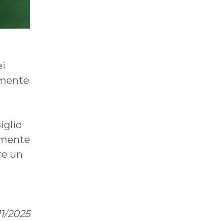
ei
namente
iglio
almente
re un
11/2025