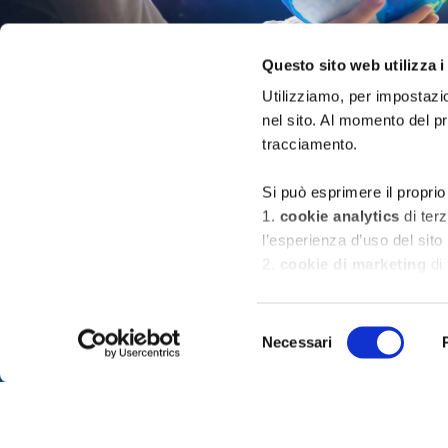
Questo sito web utilizza i
Utilizziamo, per impostazio
nel sito. Al momento del p
tracciamento.
Si può esprimere il proprio
1.
cookie analytics
di ter
l’esperienza d’uso del sito
2.
cookie di marketing
di 
pubblicitari che siano rilev
Home
Contatti
Newsletter
inserzionisti di terze parti
Selezione
Necessari
del
Per maggiori informazioni 
consenso
la
cookie policy
con indic
È possibile, in ogni momen