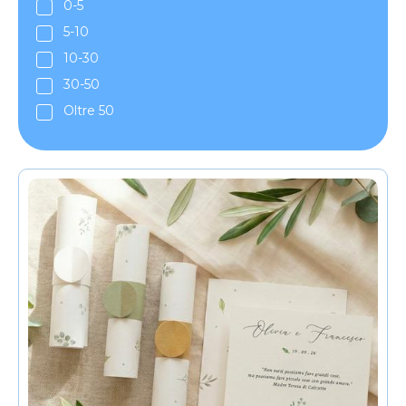
0-5
5-10
10-30
30-50
Oltre 50