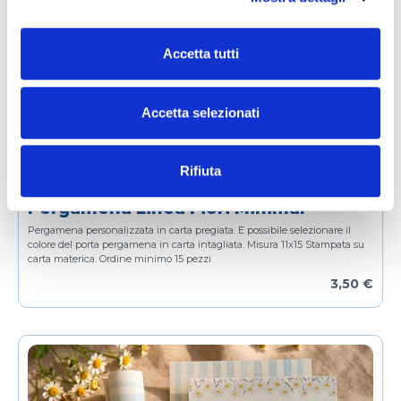
scelta sui cookie cliccando su
widget
che compare in
basso a destra.
Accetta tutti
Cliccando sul pulsante "
Accetta tutto
" l’utente
acconsente all’utilizzo di tutti i cookie.
Accetta selezionati
Chiudendo questo banner o utilizzando il pulsante
"
Rifiuta tutto
", invece, verranno utilizzati i soli cookie
tecnici
Rifiuta
Pergamena Linea Fiori Minimal
Pergamena personalizzata in carta pregiata.
E possibile selezionare il
colore del porta pergamena in carta intagliata.
Misura 11x15
Stampata su
carta materica.
Ordine minimo 15 pezzi
3,50 €