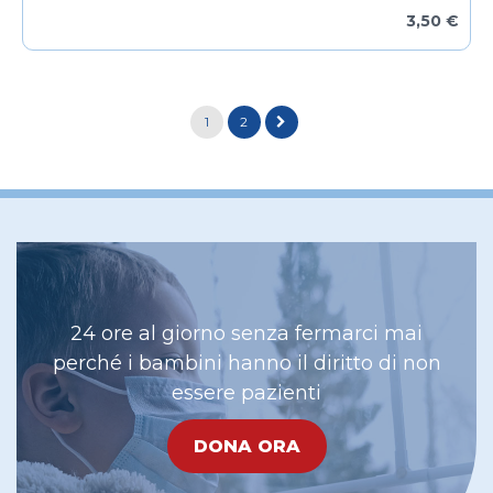
3,50 €
1
2
24 ore al giorno senza fermarci mai
perché i bambini hanno il diritto di non
essere pazienti
DONA ORA