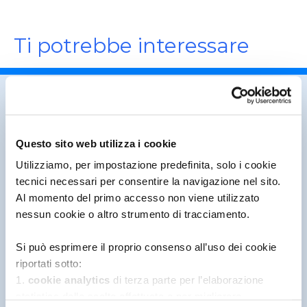
Ti potrebbe interessare
Questo sito web utilizza i cookie
Utilizziamo, per impostazione predefinita, solo i cookie
tecnici necessari per consentire la navigazione nel sito.
Al momento del primo accesso non viene utilizzato
nessun cookie o altro strumento di tracciamento.
Si può esprimere il proprio consenso all’uso dei cookie
riportati sotto:
Mi prendo cura di te
1.
cookie analytics
di terza parte per l’elaborazione
statistica delle scelte effettuate e per migliorare
GUARDA